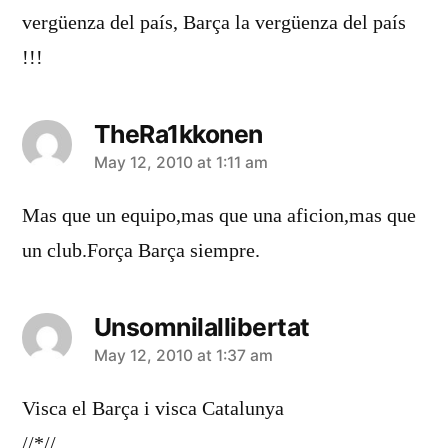
vergüenza del país, Barça la vergüenza del país
!!!
TheRa1kkonen
says:
May 12, 2010 at 1:11 am
Mas que un equipo,mas que una aficion,mas que
un club.Força Barça siempre.
Unsomnilallibertat
says:
May 12, 2010 at 1:37 am
Visca el Barça i visca Catalunya
//*//