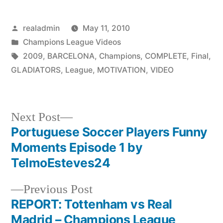
Posted
realadmin
May 11, 2010
by
Posted
Champions League Videos
in
Tags:
2009
,
BARCELONA
,
Champions
,
COMPLETE
,
Final
,
GLADIATORS
,
League
,
MOTIVATION
,
VIDEO
Next
Next Post
post:
Portuguese Soccer Players Funny
Post
Moments Episode 1 by
navigation
TelmoEsteves24
Previous
Previous Post
post:
REPORT: Tottenham vs Real
Madrid – Champions League