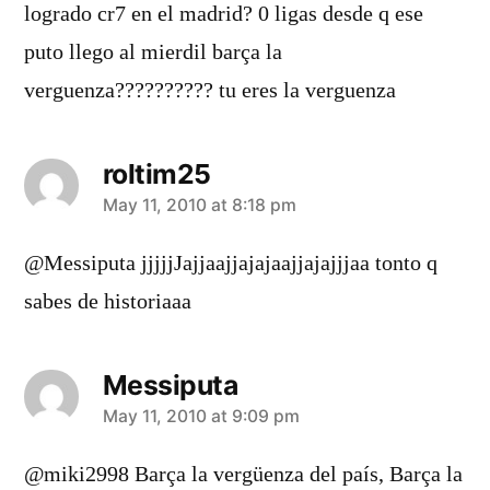
logrado cr7 en el madrid? 0 ligas desde q ese
puto llego al mierdil barça la
verguenza?????????? tu eres la verguenza
roltim25
says:
May 11, 2010 at 8:18 pm
@Messiputa jjjjjJajjaajjajajaajjajajjjaa tonto q
sabes de historiaaa
Messiputa
says:
May 11, 2010 at 9:09 pm
@miki2998 Barça la vergüenza del país, Barça la