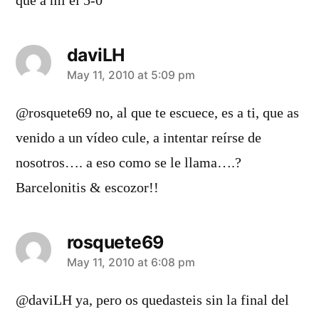
que a mi el 5-0
daviLH
says:
May 11, 2010 at 5:09 pm
@rosquete69 no, al que te escuece, es a ti, que as
venido a un vídeo cule, a intentar reírse de
nosotros…. a eso como se le llama….?
Barcelonitis & escozor!!
rosquete69
says:
May 11, 2010 at 6:08 pm
@daviLH ya, pero os quedasteis sin la final del