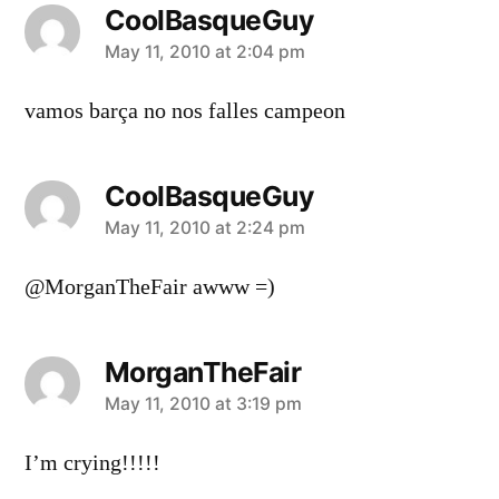
CoolBasqueGuy
says:
May 11, 2010 at 2:04 pm
vamos barça no nos falles campeon
CoolBasqueGuy
says:
May 11, 2010 at 2:24 pm
@MorganTheFair awww =)
MorganTheFair
says:
May 11, 2010 at 3:19 pm
I’m crying!!!!!