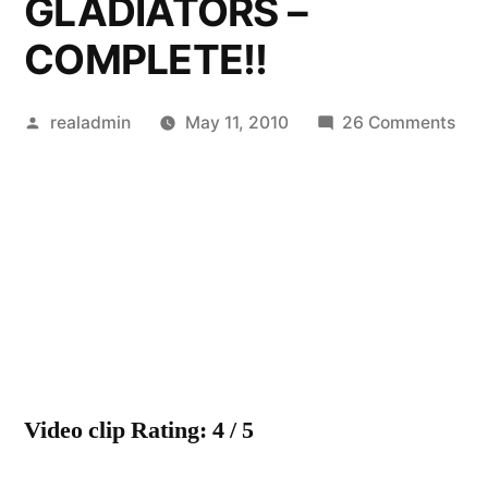
GLADIATORS –
COMPLETE!!
Posted
on
realadmin
May 11, 2010
26 Comments
by
FC
BA
CH
LEA
200
FIN
MOT
VID
GLA
Video clip Rating: 4 / 5
–
COM