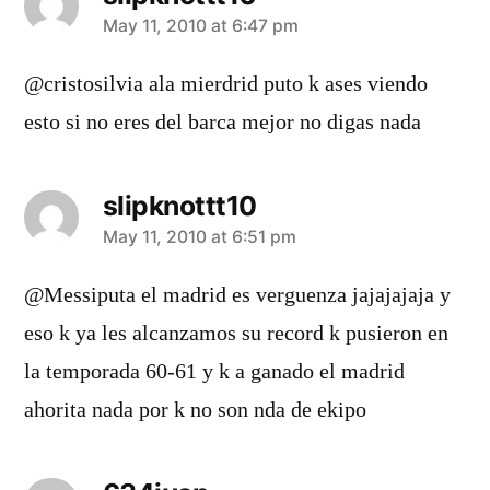
says:
May 11, 2010 at 6:47 pm
@cristosilvia ala mierdrid puto k ases viendo
esto si no eres del barca mejor no digas nada
slipknottt10
says:
May 11, 2010 at 6:51 pm
@Messiputa el madrid es verguenza jajajajaja y
eso k ya les alcanzamos su record k pusieron en
la temporada 60-61 y k a ganado el madrid
ahorita nada por k no son nda de ekipo