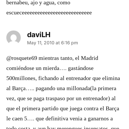
bernabeu, ajo y agua, como
escueceeeeeeeeeeeeeeeeeeeeeeeeeee
daviLH
says:
May 11, 2010 at 6:16 pm
@rosquete69 mientras tanto, el Madrid
comiéndose un mierda…. gastándose
500millones, fichando al entrenador que elimina
al Barça….. pagando una millonada(la primera
vez, que se paga traspaso por un entrenador) al
que el primera partido que juega contra el Barça
le caen 5…. que definitiva venia a ganarnos a
todo costa, y aun hay merengues insensatos, que